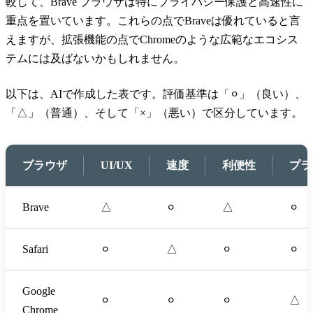
較して、Brave ブラウザは特にプライバシー保護と高速性に
重点を置いています。これらの点でBraveは優れていると言
えますが、拡張機能の点でChromeのような広範なエコシス
テムには及ばないかもしれません。
以下は、AIで作成した表です。評価基準は「⚪︎」（良い）、
「△」（普通）、そして「×」（悪い）で区分しています。
ブラウザ
UI/UX
速度
利便性
プラ
Brave
△
⚪︎
△
⚪︎
Safari
⚪︎
△
⚪︎
⚪︎
Google
⚪︎
⚪︎
⚪︎
△
Chrome