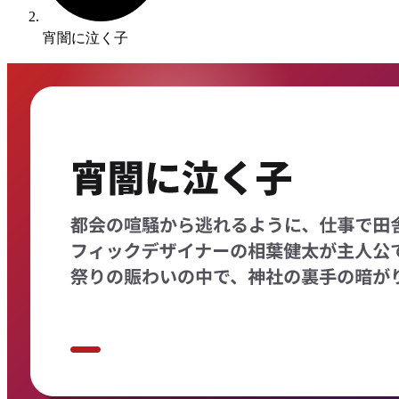
宵闇に泣く子