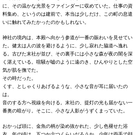
に、その温かな光景をファインダーに収めていた。仕事の資
料集め、というのは建前で、本当は少しだけ、この町の息遣
いに触れてみたかったのかもしれない。
神社の境内は、本殿へ向かう参道が一番の賑わいを見せてい
た。健太は人の波を避けるように、少し寂れた脇道へ逸れ
る。古びた末社が並び、その裏手には小さな森が夜の闇を深
く湛えている。喧騒が嘘のように遠のき、ひんやりとした空
気が肌を撫でた。
その時だった。
くす、としゃくりあげるような、小さな音が耳に届いたの
は。
音のする方へ視線を向ける。末社の、提灯の光も届かない一
番奥の暗がり。そこに、小さな人影がうずくまっていた。
おかっぱ頭に、金魚の柄が染め抜かれた、少し色褪せた浴
衣。年の頃は、五つか六つくらいだろうか。少年は両手で顔