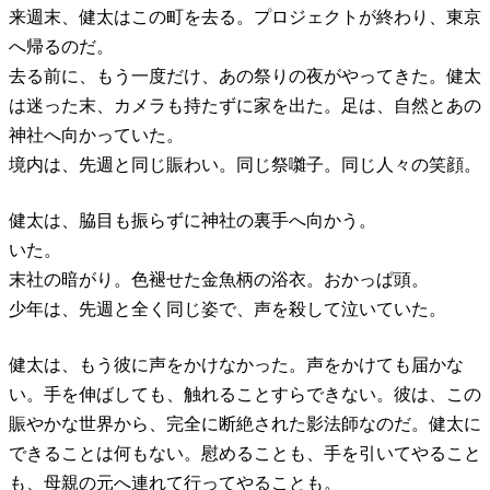
来週末、健太はこの町を去る。プロジェクトが終わり、東京
へ帰るのだ。
去る前に、もう一度だけ、あの祭りの夜がやってきた。健太
は迷った末、カメラも持たずに家を出た。足は、自然とあの
神社へ向かっていた。
境内は、先週と同じ賑わい。同じ祭囃子。同じ人々の笑顔。
健太は、脇目も振らずに神社の裏手へ向かう。
いた。
末社の暗がり。色褪せた金魚柄の浴衣。おかっぱ頭。
少年は、先週と全く同じ姿で、声を殺して泣いていた。
健太は、もう彼に声をかけなかった。声をかけても届かな
い。手を伸ばしても、触れることすらできない。彼は、この
賑やかな世界から、完全に断絶された影法師なのだ。健太に
できることは何もない。慰めることも、手を引いてやること
も、母親の元へ連れて行ってやることも。