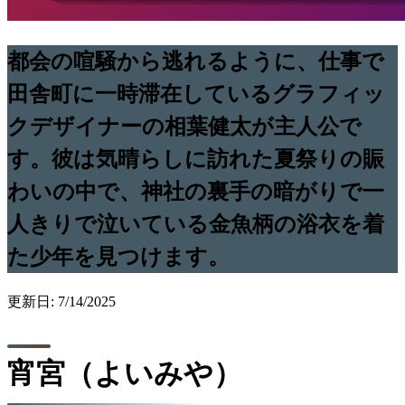
都会の喧騒から逃れるように、仕事で
田舎町に一時滞在しているグラフィッ
クデザイナーの相葉健太が主人公で
す。彼は気晴らしに訪れた夏祭りの賑
わいの中で、神社の裏手の暗がりで一
人きりで泣いている金魚柄の浴衣を着
た少年を見つけます。
更新日: 7/14/2025
宵宮（よいみや）