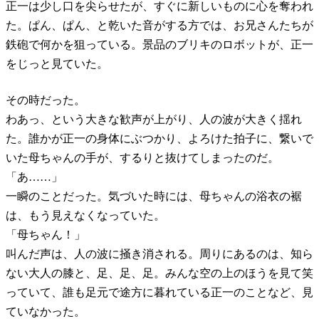
正一は少し口を尖らせたが、すぐに新しいものに心を奪われ
た。ぱん、ぱん、と乾いた音がする方では、お兄さんたちが
鉄砲で何かを狙っている。景品のブリキのロボットが、正一
をじっと見ていた。
その時だった。
わあっ、という大きな歓声が上がり、人の波が大きく揺れ
た。誰かが正一の身体にぶつかり、よろけた拍子に、繋いで
いた母ちゃんの手が、するりと抜けてしまったのだ。
「あ……」
一瞬のことだった。気づいた時には、母ちゃんの浴衣の裾
は、もう見えなくなっていた。
「母ちゃん！」
叫んだ声は、人の波に掻き消される。周りにあるのは、知ら
ない大人の膝と、足、足、足。みんな空の上のほうを見て笑
っていて、誰も足元で途方に暮れている正一のことなど、見
ていなかった。