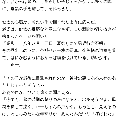
な。おかっぱ頭の、可愛らしい子じゃったが……祭りの晩
に、母親の手を離して、それっきり」
健太の心臓が、冷たい手で掴まれたように痛んだ。
老婆は、健太の反応など意に介さず、古い新聞の切り抜きが
挟まったページを開いた。
『昭和三十八年八月十五日、夏祭りにて男児行方不明』
その見出しの下に、色褪せた一枚の写真。金魚柄の浴衣を着
て、はにかむようにおかっぱ頭を傾けている、幼い少年。
――正一。
「その子が最後に目撃されたのが、神社の裏にある末社のあ
たりじゃったそうじゃ」
老婆の声が、ひどく遠くに聞こえる。
「今でも、盆の時期の祭りの晩になると、出るそうだよ。母
親を探して泣く、正一ちゃんの声がな。もっとも、見えるの
は、わしらみたいな年寄りか、あんたみたいな『呼ばれた』