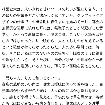
相葉健太は、人いきれと甘いソースの匂いが混じり合う、そ
の祭りの空気をどこか懐かしく感じていた。グラフィックデ
ザインの仕事でこの田舎町に仮住まいを始めて一月。都会の
無機質な喧騒に慣れた耳には、祭囃子のどこか間延びした音
階が、かえって新鮮に響く。健太自身、こういう人混みは好
む方ではなかった。幼い頃から、人と同じものが見えている
という確信が持てなかったからだ。人の多い場所では、時
折、そこにいるはずのないものの輪郭が、陽炎のように視界
の端をちらつく。そのたびに、自分だけがこの世界から一枚
隔てられた場所にいるような、薄ら寒い孤独を覚えるのだ。
「兄ちゃん、りんご飴いるかい？」
夜店の威勢のいい声に、健太は曖昧に笑って首を振った。白
熱電球が照らす橙色の光は、人々の顔に温かな陰影を落と
し、誰もが幸福そうに見える。子供たちは目を輝かせ、若者
たちははにかみながら肩を寄せ合う。健太はカメラを片手