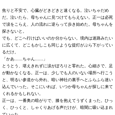
焦りと不安で、心臓がどきどきと速くなる。泣いちゃだめ
だ。泣いたら、母ちゃんに見つけてもらえない。正一は必死
で涙をこらえ、人の流れに逆らって歩き始めた。母ちゃんを
探さないと。
でも、どこへ行けばいいのか分からない。境内は迷路みたい
に広くて、どこもかしこも同じような提灯がぶら下がってい
るだけ。
「かあ……ちゃん……」
とうとう、堪えきれずに涙がぽろりと零れた。心細さで、足
が動かなくなる。正一は、少しでも人のいない場所へ行こう
と、明るい参道から外れ、暗い神社の裏手へとふらふら迷い
込んでいった。そこにいれば、いつか母ちゃんが探しに来て
くれるかもしれない。
正一は、一番奥の暗がりで、膝を抱えてうずくまった。ひっ
く、ひっくと、しゃくりあげる声だけが、暗闇に吸い込まれ
ていった。