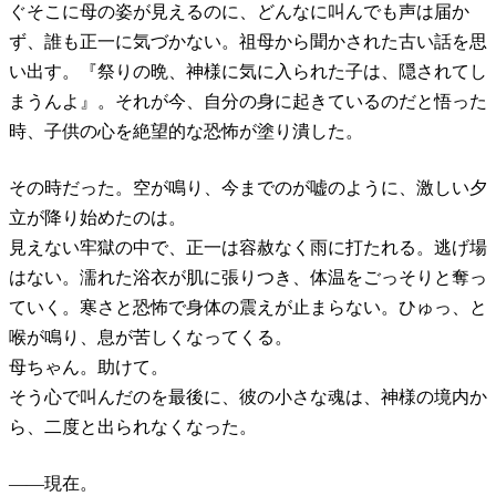
ぐそこに母の姿が見えるのに、どんなに叫んでも声は届か
ず、誰も正一に気づかない。祖母から聞かされた古い話を思
い出す。『祭りの晩、神様に気に入られた子は、隠されてし
まうんよ』。それが今、自分の身に起きているのだと悟った
時、子供の心を絶望的な恐怖が塗り潰した。
その時だった。空が鳴り、今までのが嘘のように、激しい夕
立が降り始めたのは。
見えない牢獄の中で、正一は容赦なく雨に打たれる。逃げ場
はない。濡れた浴衣が肌に張りつき、体温をごっそりと奪っ
ていく。寒さと恐怖で身体の震えが止まらない。ひゅっ、と
喉が鳴り、息が苦しくなってくる。
母ちゃん。助けて。
そう心で叫んだのを最後に、彼の小さな魂は、神様の境内か
ら、二度と出られなくなった。
――現在。