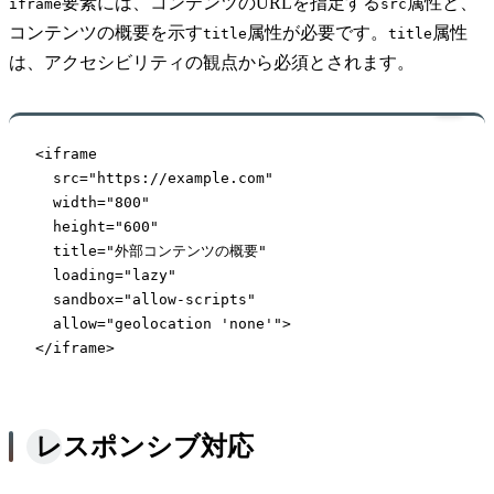
要素には、コンテンツのURLを指定する
属性と、
iframe
src
コンテンツの概要を示す
属性が必要です。
属性
title
title
は、アクセシビリティの観点から必須とされます。
<iframe

  src="https://example.com"

  width="800"

  height="600"

  title="外部コンテンツの概要"

  loading="lazy"

  sandbox="allow-scripts"

  allow="geolocation 'none'">

</iframe>
レスポンシブ対応