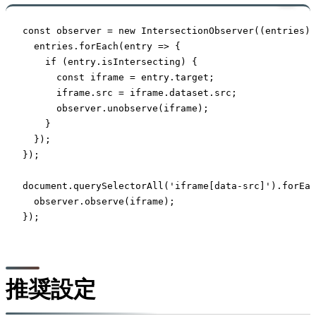
const observer = new IntersectionObserver((entries) 
  entries.forEach(entry => {

    if (entry.isIntersecting) {

      const iframe = entry.target;

      iframe.src = iframe.dataset.src;

      observer.unobserve(iframe);

    }

  });

});

document.querySelectorAll('iframe[data-src]').forEac
  observer.observe(iframe);

});
推奨設定