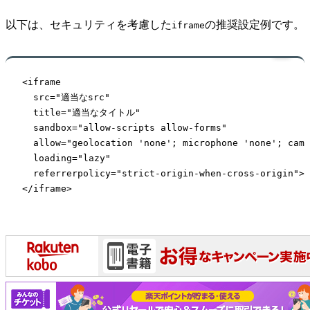
以下は、セキュリティを考慮した
の推奨設定例です。
iframe
<iframe 

  src="適当なsrc"

  title="適当なタイトル"

  sandbox="allow-scripts allow-forms"

  allow="geolocation 'none'; microphone 'none'; came
  loading="lazy"

  referrerpolicy="strict-origin-when-cross-origin">

</iframe>